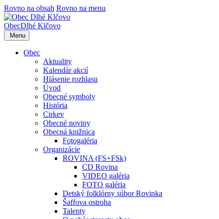
Rovno na obsah
Rovno na menu
Obec
Dlhé Klčovo
Menu
Obec
Aktuality
Kalendár akcií
Hlásenie rozhlasu
Úvod
Obecné symboly
História
Cirkev
Obecné noviny
Obecná knižnica
Fotogaléria
Organizácie
ROVINA (FS+FSk)
CD Rovina
VIDEO galéria
FOTO galéria
Detský folklórny súbor Rovinka
Šaffova ostroha
Talenty