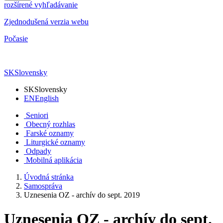
rozšírené vyhľadávanie
Zjednodušená verzia webu
Počasie
SK
Slovensky
SK
Slovensky
EN
English
Seniori
Obecný rozhlas
Farské oznamy
Liturgické oznamy
Odpady
Mobilná aplikácia
Úvodná stránka
Samospráva
Uznesenia OZ - archív do sept. 2019
Uznesenia OZ - archív do sept.