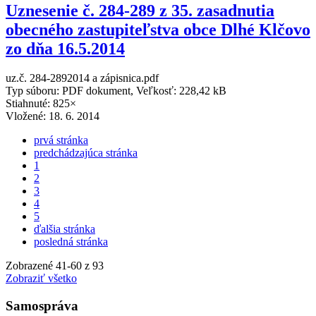
Uznesenie č. 284-289 z 35. zasadnutia
obecného zastupiteľstva obce Dlhé Klčovo
zo dňa 16.5.2014
uz.č. 284-2892014 a zápisnica.pdf
Typ súboru: PDF dokument, Veľkosť: 228,42 kB
Stiahnuté: 825×
Vložené:
18. 6. 2014
prvá stránka
predchádzajúca stránka
1
2
3
4
5
ďalšia stránka
posledná stránka
Zobrazené
41
-
60
z 93
Zobraziť všetko
Samospráva