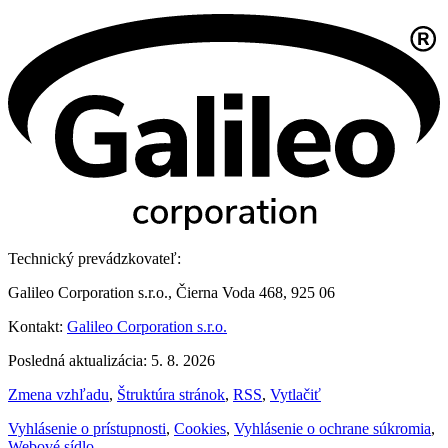
Technický prevádzkovateľ:
Galileo Corporation s.r.o., Čierna Voda 468, 925 06
Kontakt:
Galileo Corporation s.r.o.
Posledná aktualizácia: 5. 8. 2026
Zmena vzhľadu
,
Štruktúra stránok
,
RSS
,
Vytlačiť
Vyhlásenie o prístupnosti
,
Cookies
,
Vyhlásenie o ochrane súkromia
,
Webové sídlo