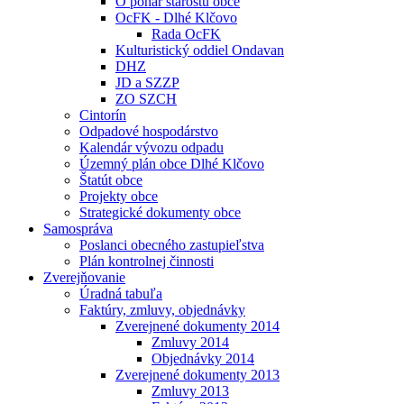
O pohár starostu obce
OcFK - Dlhé Klčovo
Rada OcFK
Kulturistický oddiel Ondavan
DHZ
JD a SZZP
ZO SZCH
Cintorín
Odpadové hospodárstvo
Kalendár vývozu odpadu
Územný plán obce Dlhé Klčovo
Štatút obce
Projekty obce
Strategické dokumenty obce
Samospráva
Poslanci obecného zastupieľstva
Plán kontrolnej činnosti
Zverejňovanie
Úradná tabuľa
Faktúry, zmluvy, objednávky
Zverejnené dokumenty 2014
Zmluvy 2014
Objednávky 2014
Zverejnené dokumenty 2013
Zmluvy 2013