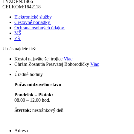
TÝŽDEŇ:
1466
CELKOM:
1642118
Elektronické služby
Cestovné poriadky
Ochrana osobných údajov
MŠ
ZŠ
U nás najdete tiež...
Kostol najsvätejšej trojice
Viac
Chrám Zosnutia Presvätej Bohorodičky
Viac
Úradné hodiny
Počas núdzového stavu
Pondelok – Piatok:
08.00 – 12.00 hod.
Štvrtok:
nestránkový deň
Adresa