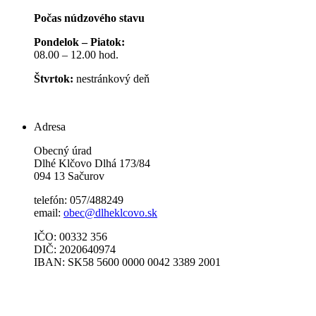
Počas núdzového stavu
Pondelok – Piatok:
08.00 – 12.00 hod.
Štvrtok:
nestránkový deň
Adresa
Obecný úrad
Dlhé Klčovo Dlhá 173/84
094 13 Sačurov
telefón: 057/488249
email:
obec@dlheklcovo.sk
IČO: 00332 356
DIČ: 2020640974
IBAN: SK58 5600 0000 0042 3389 2001