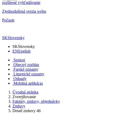
rozšírené vyhľadávanie
Zjednodušená verzia webu
Počasie
SK
Slovensky
SK
Slovensky
EN
English
Seniori
Obecný rozhlas
Farské oznamy
Liturgické oznamy
Odpady
Mobilná aplikácia
Úvodná stránka
Zverejňovanie
Faktúry, zmluvy, objednávky
Zmluvy
Detail zmluvy 46