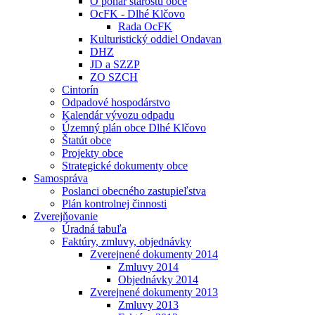
O pohár starostu obce
OcFK - Dlhé Klčovo
Rada OcFK
Kulturistický oddiel Ondavan
DHZ
JD a SZZP
ZO SZCH
Cintorín
Odpadové hospodárstvo
Kalendár vývozu odpadu
Územný plán obce Dlhé Klčovo
Štatút obce
Projekty obce
Strategické dokumenty obce
Samospráva
Poslanci obecného zastupieľstva
Plán kontrolnej činnosti
Zverejňovanie
Úradná tabuľa
Faktúry, zmluvy, objednávky
Zverejnené dokumenty 2014
Zmluvy 2014
Objednávky 2014
Zverejnené dokumenty 2013
Zmluvy 2013