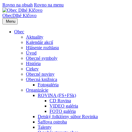
Rovno na obsah
Rovno na menu
Obec
Dlhé Klčovo
Menu
Obec
Aktuality
Kalendár akcií
Hlásenie rozhlasu
Úvod
Obecné symboly
História
Cirkev
Obecné noviny
Obecná knižnica
Fotogaléria
Organizácie
ROVINA (FS+FSk)
CD Rovina
VIDEO galéria
FOTO galéria
Detský folklórny súbor Rovinka
Šaffova ostroha
Talenty