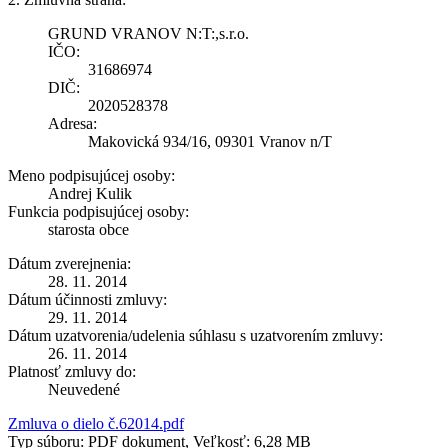
GRUND VRANOV N:T:,s.r.o.
IČO:
31686974
DIČ:
2020528378
Adresa:
Makovická 934/16, 09301 Vranov n/T
Meno podpisujúcej osoby:
Andrej Kulik
Funkcia podpisujúcej osoby:
starosta obce
Dátum zverejnenia:
28. 11. 2014
Dátum účinnosti zmluvy:
29. 11. 2014
Dátum uzatvorenia/udelenia súhlasu s uzatvorením zmluvy:
26. 11. 2014
Platnosť zmluvy do:
Neuvedené
Zmluva o dielo č.62014.pdf
Typ súboru: PDF dokument, Veľkosť: 6,28 MB