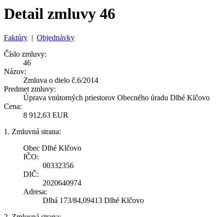
Detail zmluvy 46
Faktúry
|
Objednávky
Číslo zmluvy:
46
Názov:
Zmluva o dielo č.6/2014
Predmet zmluvy:
Úprava vnútorných priestorov Obecného úradu Dlhé Klčovo
Cena:
8 912,63 EUR
1. Zmluvná strana:
Obec Dlhé Klčovo
IČO:
00332356
DIČ:
2020640974
Adresa:
Dlhá 173/84,09413 Dlhé Klčovo
2. Zmluvná strana: