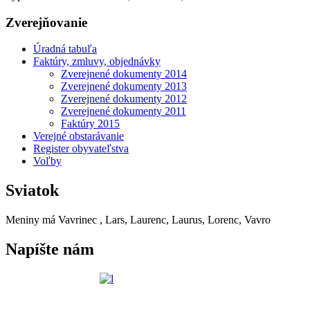
Zverejňovanie
Úradná tabuľa
Faktúry, zmluvy, objednávky
Zverejnené dokumenty 2014
Zverejnené dokumenty 2013
Zverejnené dokumenty 2012
Zverejnené dokumenty 2011
Faktúry 2015
Verejné obstarávanie
Register obyvateľstva
Voľby
Sviatok
Meniny má
Vavrinec
, Lars, Laurenc, Laurus, Lorenc, Vavro
Napíšte nám