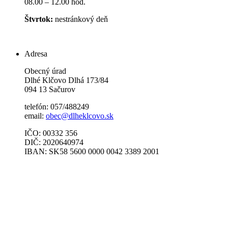
08.00 – 12.00 hod.
Štvrtok:
nestránkový deň
Adresa
Obecný úrad
Dlhé Klčovo Dlhá 173/84
094 13 Sačurov
telefón: 057/488249
email:
obec@dlheklcovo.sk
IČO: 00332 356
DIČ: 2020640974
IBAN: SK58 5600 0000 0042 3389 2001