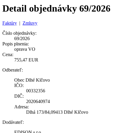
Detail objednávky 69/2026
Faktúry
|
Zmluvy
Číslo objednávky:
69/2026
Popis plnenia:
oprava VO
Cena:
755,47 EUR
Odberateľ:
Obec Dlhé Klčovo
IČO:
00332356
DIČ:
2020640974
Adresa:
Dlhá 173/84,09413 Dlhé Klčovo
Dodávateľ:
EDISON s.r.o