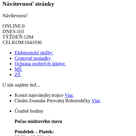
Návštevnosť stránky
Návštevnosť:
ONLINE:
0
DNES:
103
TÝŽDEŇ:
1284
CELKOM:
1641936
Elektronické služby
Cestovné poriadky
Ochrana osobných údajov
MŠ
ZŠ
U nás najdete tiež...
Kostol najsvätejšej trojice
Viac
Chrám Zosnutia Presvätej Bohorodičky
Viac
Úradné hodiny
Počas núdzového stavu
Pondelok – Piatok: