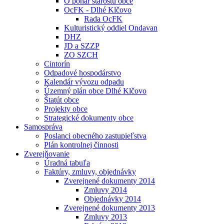
O pohár starostu obce
OcFK - Dlhé Klčovo
Rada OcFK
Kulturistický oddiel Ondavan
DHZ
JD a SZZP
ZO SZCH
Cintorín
Odpadové hospodárstvo
Kalendár vývozu odpadu
Územný plán obce Dlhé Klčovo
Štatút obce
Projekty obce
Strategické dokumenty obce
Samospráva
Poslanci obecného zastupieľstva
Plán kontrolnej činnosti
Zverejňovanie
Úradná tabuľa
Faktúry, zmluvy, objednávky
Zverejnené dokumenty 2014
Zmluvy 2014
Objednávky 2014
Zverejnené dokumenty 2013
Zmluvy 2013