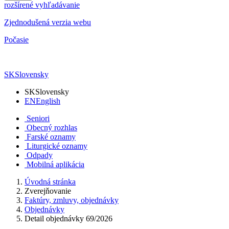
rozšírené vyhľadávanie
Zjednodušená verzia webu
Počasie
SK
Slovensky
SK
Slovensky
EN
English
Seniori
Obecný rozhlas
Farské oznamy
Liturgické oznamy
Odpady
Mobilná aplikácia
Úvodná stránka
Zverejňovanie
Faktúry, zmluvy, objednávky
Objednávky
Detail objednávky 69/2026