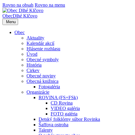
Rovno na obsah
Rovno na menu
Obec
Dlhé Klčovo
Menu
Obec
Aktuality
Kalendár akcií
Hlásenie rozhlasu
Úvod
Obecné symboly
História
Cirkev
Obecné noviny
Obecná knižnica
Fotogaléria
Organizácie
ROVINA (FS+FSk)
CD Rovina
VIDEO galéria
FOTO galéria
Detský folklórny súbor Rovinka
Šaffova ostroha
Talenty