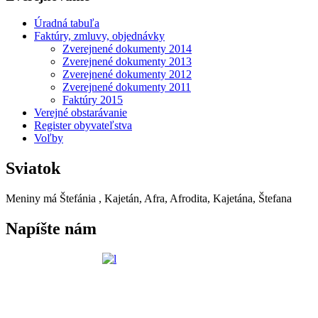
Úradná tabuľa
Faktúry, zmluvy, objednávky
Zverejnené dokumenty 2014
Zverejnené dokumenty 2013
Zverejnené dokumenty 2012
Zverejnené dokumenty 2011
Faktúry 2015
Verejné obstarávanie
Register obyvateľstva
Voľby
Sviatok
Meniny má
Štefánia
, Kajetán, Afra, Afrodita, Kajetána, Štefana
Napíšte nám