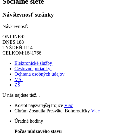
Sociálne siete
Návštevnosť stránky
Návštevnosť:
ONLINE:
0
DNES:
188
TÝŽDEŇ:
1114
CELKOM:
1641766
Elektronické služby
Cestovné poriadky
Ochrana osobných údajov
MŠ
ZŠ
U nás najdete tiež...
Kostol najsvätejšej trojice
Viac
Chrám Zosnutia Presvätej Bohorodičky
Viac
Úradné hodiny
Počas núdzového stavu