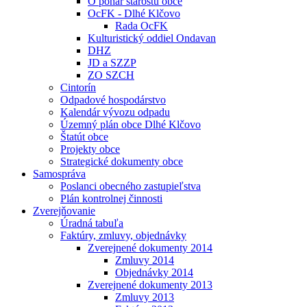
O pohár starostu obce
OcFK - Dlhé Klčovo
Rada OcFK
Kulturistický oddiel Ondavan
DHZ
JD a SZZP
ZO SZCH
Cintorín
Odpadové hospodárstvo
Kalendár vývozu odpadu
Územný plán obce Dlhé Klčovo
Štatút obce
Projekty obce
Strategické dokumenty obce
Samospráva
Poslanci obecného zastupieľstva
Plán kontrolnej činnosti
Zverejňovanie
Úradná tabuľa
Faktúry, zmluvy, objednávky
Zverejnené dokumenty 2014
Zmluvy 2014
Objednávky 2014
Zverejnené dokumenty 2013
Zmluvy 2013