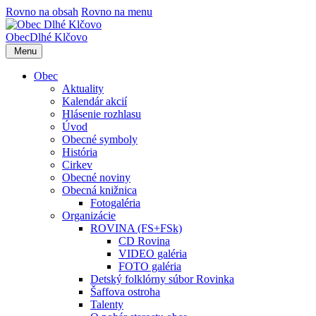
Rovno na obsah
Rovno na menu
Obec
Dlhé Klčovo
Menu
Obec
Aktuality
Kalendár akcií
Hlásenie rozhlasu
Úvod
Obecné symboly
História
Cirkev
Obecné noviny
Obecná knižnica
Fotogaléria
Organizácie
ROVINA (FS+FSk)
CD Rovina
VIDEO galéria
FOTO galéria
Detský folklórny súbor Rovinka
Šaffova ostroha
Talenty