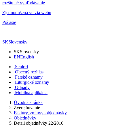
rozšírené vyhľadávanie
Zjednodušená verzia webu
Počasie
SK
Slovensky
SK
Slovensky
EN
English
Seniori
Obecný rozhlas
Farské oznamy
Liturgické oznamy
Odpady
Mobilná aplikácia
Úvodná stránka
Zverejňovanie
Faktúry, zmluvy, objednávky
Objednávky
Detail objednávky 22/2016