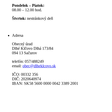
Pondelok – Piatok:
08.00 – 12.00 hod.
Štvrtok:
nestránkový deň
Adresa
Obecný úrad
Dlhé Klčovo Dlhá 173/84
094 13 Sačurov
telefón: 057/488249
email:
obec@dlheklcovo.sk
IČO: 00332 356
DIČ: 2020640974
IBAN: SK58 5600 0000 0042 3389 2001