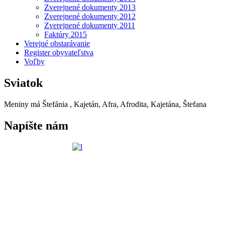
Zverejnené dokumenty 2013
Zverejnené dokumenty 2012
Zverejnené dokumenty 2011
Faktúry 2015
Verejné obstarávanie
Register obyvateľstva
Voľby
Sviatok
Meniny má
Štefánia
, Kajetán, Afra, Afrodita, Kajetána, Štefana
Napíšte nám