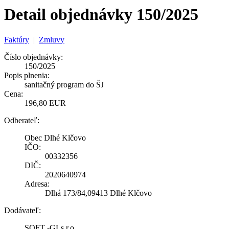
Detail objednávky 150/2025
Faktúry
|
Zmluvy
Číslo objednávky:
150/2025
Popis plnenia:
sanitačný program do ŠJ
Cena:
196,80 EUR
Odberateľ:
Obec Dlhé Klčovo
IČO:
00332356
DIČ:
2020640974
Adresa:
Dlhá 173/84,09413 Dlhé Klčovo
Dodávateľ:
SOFT -GLs.r.o.