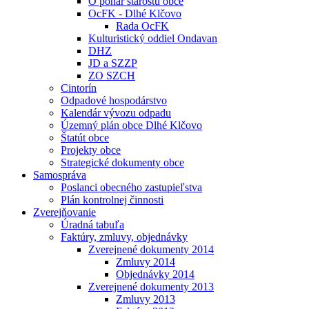
O pohár starostu obce
OcFK - Dlhé Klčovo
Rada OcFK
Kulturistický oddiel Ondavan
DHZ
JD a SZZP
ZO SZCH
Cintorín
Odpadové hospodárstvo
Kalendár vývozu odpadu
Územný plán obce Dlhé Klčovo
Štatút obce
Projekty obce
Strategické dokumenty obce
Samospráva
Poslanci obecného zastupieľstva
Plán kontrolnej činnosti
Zverejňovanie
Úradná tabuľa
Faktúry, zmluvy, objednávky
Zverejnené dokumenty 2014
Zmluvy 2014
Objednávky 2014
Zverejnené dokumenty 2013
Zmluvy 2013