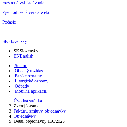
rozšírené vyhľadávanie
Zjednodušená verzia webu
Počasie
SK
Slovensky
SK
Slovensky
EN
English
Seniori
Obecný rozhlas
Farské oznamy
Liturgické oznamy
Odpady
Mobilná aplikácia
Úvodná stránka
Zverejňovanie
Faktúry, zmluvy, objednávky
Objednávky
Detail objednávky 150/2025