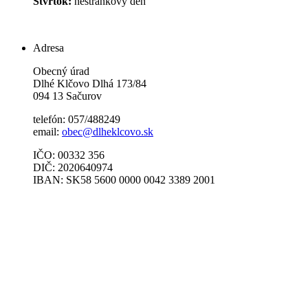
Štvrtok:
nestránkový deň
Adresa
Obecný úrad
Dlhé Klčovo Dlhá 173/84
094 13 Sačurov
telefón: 057/488249
email:
obec@dlheklcovo.sk
IČO: 00332 356
DIČ: 2020640974
IBAN: SK58 5600 0000 0042 3389 2001