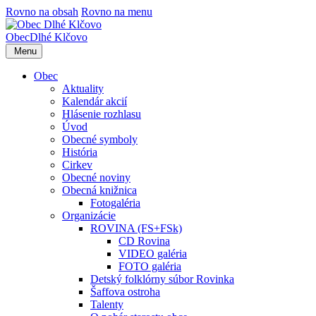
Rovno na obsah
Rovno na menu
Obec
Dlhé Klčovo
Menu
Obec
Aktuality
Kalendár akcií
Hlásenie rozhlasu
Úvod
Obecné symboly
História
Cirkev
Obecné noviny
Obecná knižnica
Fotogaléria
Organizácie
ROVINA (FS+FSk)
CD Rovina
VIDEO galéria
FOTO galéria
Detský folklórny súbor Rovinka
Šaffova ostroha
Talenty