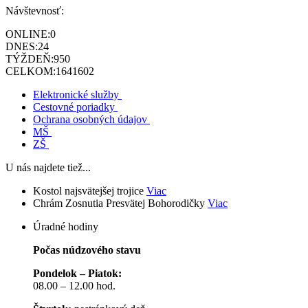
Návštevnosť:
ONLINE:
0
DNES:
24
TÝŽDEŇ:
950
CELKOM:
1641602
Elektronické služby
Cestovné poriadky
Ochrana osobných údajov
MŠ
ZŠ
U nás najdete tiež...
Kostol najsvätejšej trojice
Viac
Chrám Zosnutia Presvätej Bohorodičky
Viac
Úradné hodiny
Počas núdzového stavu
Pondelok – Piatok:
08.00 – 12.00 hod.