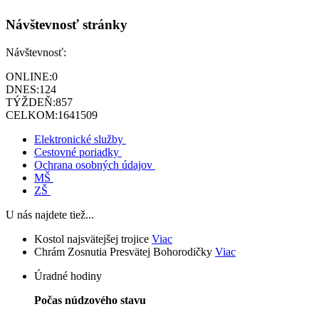
Návštevnosť stránky
Návštevnosť:
ONLINE:
0
DNES:
124
TÝŽDEŇ:
857
CELKOM:
1641509
Elektronické služby
Cestovné poriadky
Ochrana osobných údajov
MŠ
ZŠ
U nás najdete tiež...
Kostol najsvätejšej trojice
Viac
Chrám Zosnutia Presvätej Bohorodičky
Viac
Úradné hodiny
Počas núdzového stavu