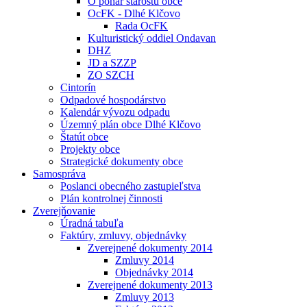
O pohár starostu obce
OcFK - Dlhé Klčovo
Rada OcFK
Kulturistický oddiel Ondavan
DHZ
JD a SZZP
ZO SZCH
Cintorín
Odpadové hospodárstvo
Kalendár vývozu odpadu
Územný plán obce Dlhé Klčovo
Štatút obce
Projekty obce
Strategické dokumenty obce
Samospráva
Poslanci obecného zastupieľstva
Plán kontrolnej činnosti
Zverejňovanie
Úradná tabuľa
Faktúry, zmluvy, objednávky
Zverejnené dokumenty 2014
Zmluvy 2014
Objednávky 2014
Zverejnené dokumenty 2013
Zmluvy 2013