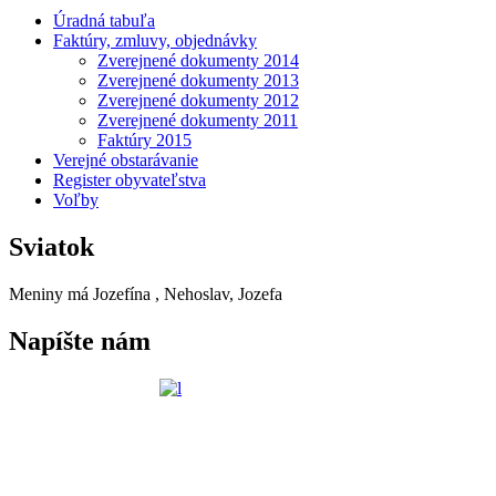
Úradná tabuľa
Faktúry, zmluvy, objednávky
Zverejnené dokumenty 2014
Zverejnené dokumenty 2013
Zverejnené dokumenty 2012
Zverejnené dokumenty 2011
Faktúry 2015
Verejné obstarávanie
Register obyvateľstva
Voľby
Sviatok
Meniny má
Jozefína
, Nehoslav, Jozefa
Napíšte nám