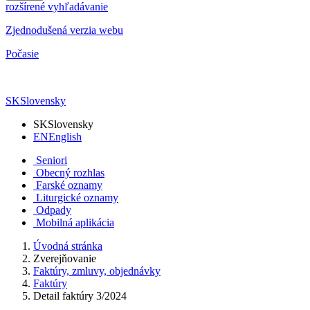
rozšírené vyhľadávanie
Zjednodušená verzia webu
Počasie
SK
Slovensky
SK
Slovensky
EN
English
Seniori
Obecný rozhlas
Farské oznamy
Liturgické oznamy
Odpady
Mobilná aplikácia
Úvodná stránka
Zverejňovanie
Faktúry, zmluvy, objednávky
Faktúry
Detail faktúry 3/2024