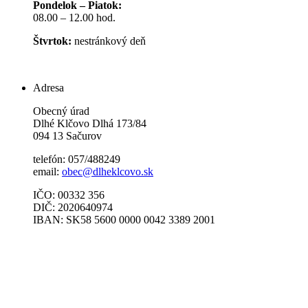
Pondelok – Piatok:
08.00 – 12.00 hod.
Štvrtok:
nestránkový deň
Adresa
Obecný úrad
Dlhé Klčovo Dlhá 173/84
094 13 Sačurov
telefón: 057/488249
email:
obec@dlheklcovo.sk
IČO: 00332 356
DIČ: 2020640974
IBAN: SK58 5600 0000 0042 3389 2001