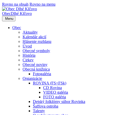
Rovno na obsah
Rovno na menu
Obec
Dlhé Klčovo
Menu
Obec
Aktuality
Kalendár akcií
Hlásenie rozhlasu
Úvod
Obecné symboly
História
Cirkev
Obecné noviny
Obecná knižnica
Fotogaléria
Organizácie
ROVINA (FS+FSk)
CD Rovina
VIDEO galéria
FOTO galéria
Detský folklórny súbor Rovinka
Šaffova ostroha
Talenty