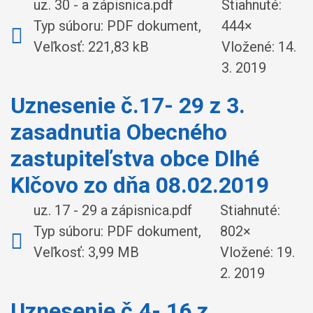
uz. 30 - a zápisnica.pdf
Stiahnuté:
Typ súboru: PDF dokument,
444×
Veľkosť: 221,83 kB
Vložené:
14.
3. 2019
Uznesenie č.17- 29 z 3.
zasadnutia Obecného
zastupiteľstva obce Dlhé
Klčovo zo dňa 08.02.2019
uz. 17 - 29 a zápisnica.pdf
Stiahnuté:
Typ súboru: PDF dokument,
802×
Veľkosť: 3,99 MB
Vložené:
19.
2. 2019
Uznesenie č.4- 16 z