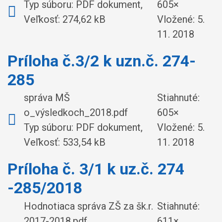
Typ súboru: PDF dokument,
605×
Veľkosť: 274,62 kB
Vložené:
5.
11. 2018
Príloha č.3/2 k uzn.č. 274-
285
správa MŠ
Stiahnuté:
o_výsledkoch_2018.pdf
605×
Typ súboru: PDF dokument,
Vložené:
5.
Veľkosť: 533,54 kB
11. 2018
Príloha č. 3/1 k uz.č. 274
-285/2018
Hodnotiaca správa ZŠ za šk.r.
Stiahnuté:
2017-2018.pdf
611×